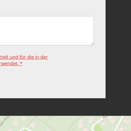
lt und für die in der
rwendet. *