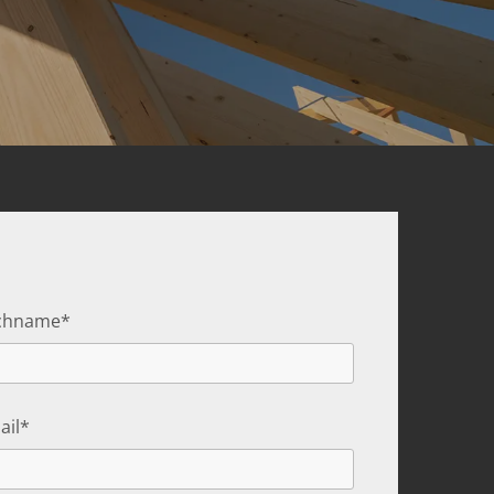
chname*
ail*