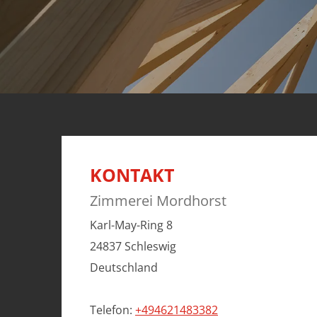
KONTAKT
Zimmerei Mordhorst
Karl-May-Ring 8
24837 Schleswig
Deutschland
Telefon:
+494621483382