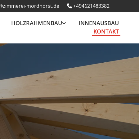
o@zimmerei-mordhorst.de
|
+494621483382

HOLZRAHMENBAU
INNENAUSBAU
KONTAKT